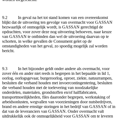
9.2 In geval na het tot stand komen van een overeenkomst
blijkt dat de uitvoering ten gevolge van overmacht voor GASSAN
bezwaarlijk of onmogelijk wordt, is GASSAN gerechtigd de
opdrachten, voor zover deze nog uitvoering behoeven, naar keuze
van GASSAN te ontbinden dan wel de uitvoering daarvan op te
schorten, in welke gevallen de Consument gelet op de
omstandigheden van het geval, zo spoedig mogelijk zal worden
bericht.
9.3 In het bijzonder geldt onder andere als overmacht, voor
zover één en ander niet reeds is begrepen in het bepaalde in lid 1,
oorlog, oorlogsgevaar, burgeroorlog, oproer, ziekte, natuurrampen,
besluiten die verband houden met invoercontingentering, besluiten
die verband houden met de toelevering van noodzakelijke
onderdelen, materialen, grondstoffen en/of halffabricaten,
transportmoeilijkheden, files daaronder begrepen, werkstaking of
arbeidsonlusten, wegvallen van voorzieningen door nutsbedrijven,
brand en andere ernstige storingen in het bedrijf van GASSAN of in
dat van de leveranciers van GASSAN. Onder overmacht valt
uitdrukkelijk ook de onmogelijkheid voor GASSAN om te leveren