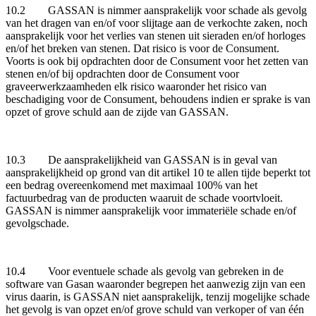
10.2 GASSAN is nimmer aansprakelijk voor schade als gevolg
van het dragen van en/of voor slijtage aan de verkochte zaken, noch
aansprakelijk voor het verlies van stenen uit sieraden en/of horloges
en/of het breken van stenen. Dat risico is voor de Consument.
Voorts is ook bij opdrachten door de Consument voor het zetten van
stenen en/of bij opdrachten door de Consument voor
graveerwerkzaamheden elk risico waaronder het risico van
beschadiging voor de Consument, behoudens indien er sprake is van
opzet of grove schuld aan de zijde van GASSAN.
10.3 De aansprakelijkheid van GASSAN is in geval van
aansprakelijkheid op grond van dit artikel 10 te allen tijde beperkt tot
een bedrag overeenkomend met maximaal 100% van het
factuurbedrag van de producten waaruit de schade voortvloeit.
GASSAN is nimmer aansprakelijk voor immateriële schade en/of
gevolgschade.
10.4 Voor eventuele schade als gevolg van gebreken in de
software van Gasan waaronder begrepen het aanwezig zijn van een
virus daarin, is GASSAN niet aansprakelijk, tenzij mogelijke schade
het gevolg is van opzet en/of grove schuld van verkoper of van één