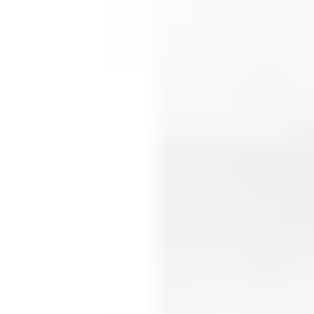
Schrijf je in voor onze nieuwsbrief
E-mailadres
Inschrijven
Taal
Nederlands
Algemene voorwaarden
Disclaimer
Privacyverklaring
Cookieverklaring
Cookie instellingen