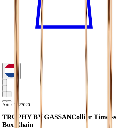
Artnr. 2827020
TROPHY BY GASSAN
Collier Timelss
Box Chain