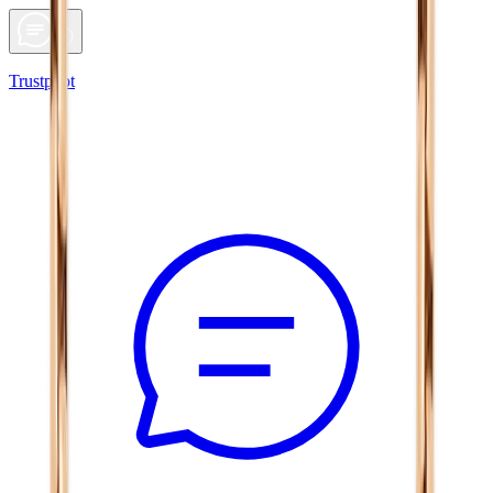
Trustpilot