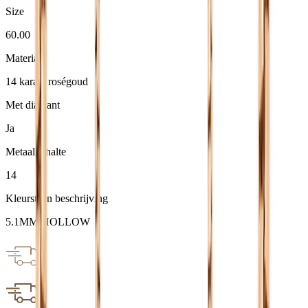
Size
60.00
Materiaal
14 karaat roségoud
Met diamant
Ja
Metaalgehalte
14
Kleursteen beschrijving
5.1MM HOLLOW