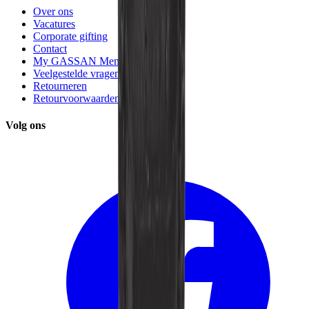
Over ons
Vacatures
Corporate gifting
Contact
My GASSAN Membership
Veelgestelde vragen
Retourneren
Retourvoorwaarden
Volg ons