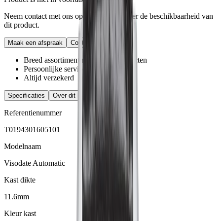
Neem contact met ons op voor vragen over de beschikbaarheid van
dit product.
Maak een afspraak
Contact
Breed assortiment merken en producten
Persoonlijke service
Altijd verzekerd
Specificaties
Over dit horloge
Referentienummer
T0194301605101
Modelnaam
Visodate Automatic
Kast dikte
11.6mm
Kleur kast