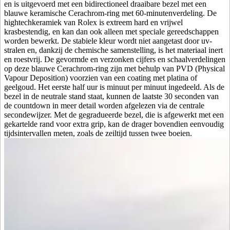
en is uitgevoerd met een bidirectioneel draaibare bezel met een
blauwe keramische Cerachrom-ring met 60-minuten­verdeling. De
hightech­keramiek van Rolex is extreem hard en vrijwel
krasbestendig, en kan dan ook alleen met speciale gereedschappen
worden bewerkt. De stabiele kleur wordt niet aangetast door uv-
stralen en, dankzij de chemische samenstelling, is het materiaal inert
en roestvrij. De gevormde en verzonken cijfers en schaalverdelingen
op deze blauwe Cerachrom-ring zijn met behulp van PVD (Physical
Vapour Deposition) voorzien van een coating met platina of
geelgoud. Het eerste half uur is minuut per minuut ingedeeld. Als de
bezel in de neutrale stand staat, kunnen de laatste 30 seconden van
de countdown in meer detail worden afgelezen via de centrale
secondewijzer. Met de gegradueerde bezel, die is afgewerkt met een
gekartelde rand voor extra grip, kan de drager bovendien eenvoudig
tijds­intervallen meten, zoals de zeiltijd tussen twee boeien.