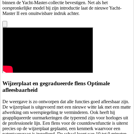
binnen de Yacht-Master-collectie bevestigen. Net als het
oorspronkelijke model bij zijn introductie laat de nieuwe Yacht-
Master II een onuitwisbare indruk achter.
Wijzerplaat en gegradueerde flens Optimale
afleesbaarheid
De weergave is zo ontworpen dat alle functies goed afleesbaar zijn.
De wijzerplaat is uitgevoerd met een nieuwe witte lak met een matte
afwerking om weerspiegeling te verminderen. Ook heeft hij
geappliqueerde uurmarkeringen die typerend zijn voor horloges uit
de professionele lijn. Een flens voor de countdown­functie is uiterst
precies op de wijzerplaat geplaatst, een kenmerk waarvoor een
patent­aanvraag is ingediend. De schaal loopt van 10 tot 0 minuten,