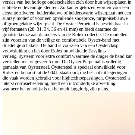
versies van het horloge onderscheiden zich door hun wijzerplaten in
subtiele en levendige kleuren. Zo kan er gekozen worden voor een
elegante zilveren, helderblauwe of helderzwarte wijzerplaat met een
sunray-motief of voor een opvallende snoeproze, turquoiseblauwe
of groengelakte wijzerplaat. De Oyster Perpetual is beschikbaar in
vijf formaten (28, 31, 34, 36 en 41 mm) en biedt daarmee de
grootste keuze aan diameters van de Rolex-collectie. De modellen
zijn voorzien van de veilige en comfortabele Oyster-band met
driedelige schakels. De band is voorzien van een Oysterclasp-
vouwsluiting en het door Rolex ontwikkelde Easylink-
verleng¬systeem voor extra comfort waarmee de drager de band kan
verstellen met ongeveer 5 mm. De Oyster Perpetual is volledig
gemaakt van Oystersteel. Oystersteel is speciaal ontwikkeld voor
Rolex en behoort tot de 904L-staalsoort, die bestaat uit legeringen
die vaak worden gebruikt voor hightechtoepassingen. Oystersteel is
uiterst corrosiebestendig, biedt een uitzonderlijke afwerking
wanneer het gepolijst is en behoudt langdurig zijn glans.