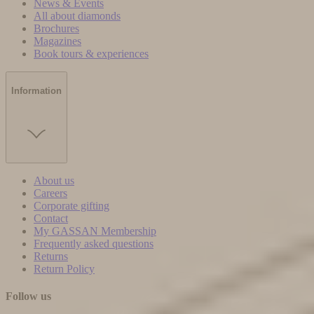
News & Events
All about diamonds
Brochures
Magazines
Book tours & experiences
Information
About us
Careers
Corporate gifting
Contact
My GASSAN Membership
Frequently asked questions
Returns
Return Policy
Follow us