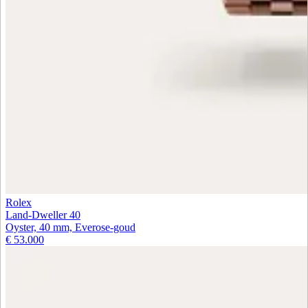
Rolex
Land-Dweller 40
Oyster, 40 mm, Everose-goud
€ 53.000