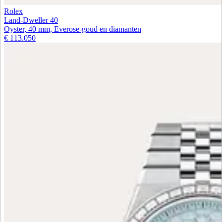
Rolex
Land-Dweller 40
Oyster, 40 mm, Everose-goud en diamanten
€ 113.050